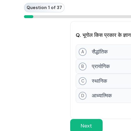
Skip
Question 1 of 37
to
content
Q. भूगोल किस प्रकार के ज्ञान
सैद्धांतिक
A
प्रायोगिक
B
स्थानिक
C
आध्यात्मिक
D
Next