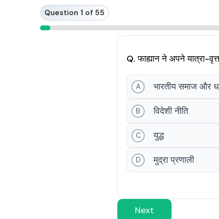
Skip
Question 1 of 55
to
content
Q. फाह्यान ने अपने यात्रा-वृत्
भारतीय समाज और धर
A
विदेशी नीति
B
युद्ध
C
मुद्रा प्रणाली
D
Next